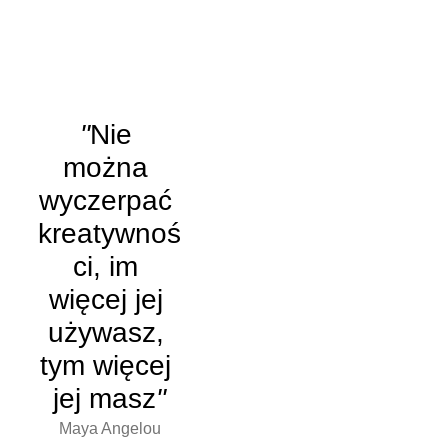
miłość jest 
twórcza
"
Św. Maksymilian Maria Kolbe
"
Nie 
można 
wyczerpać 
kreatywnoś
ci, im 
więcej jej 
używasz, 
tym więcej 
jej masz
"
Maya Angelou