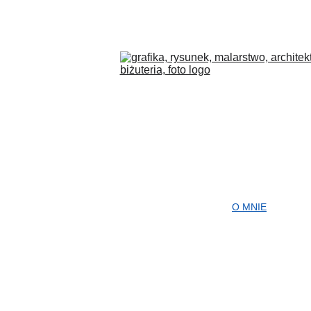
COLLECTIONS
BLOG
O MNIE
PL
SKLEP
"
Tylko 